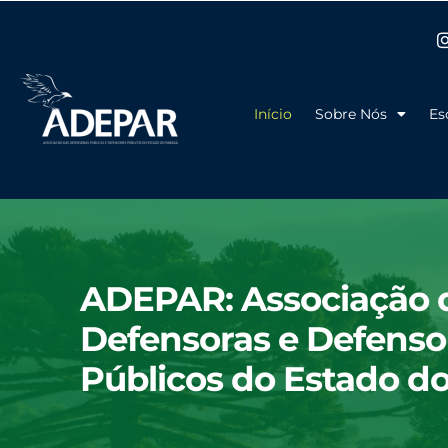
Ir
para
o
conteúdo
Início
Sobre Nós
Es
ADEPAR: Associação 
Defensoras e Defenso
Públicos do Estado d