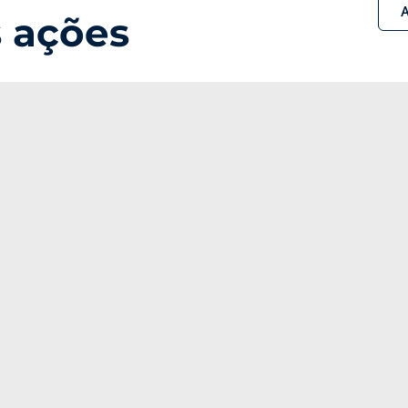
A
 ações