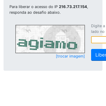
Para liberar o acesso
do IP
216.73.217.154
,
responda ao desafio abaixo.
Digite 
lado no
[trocar imagem]